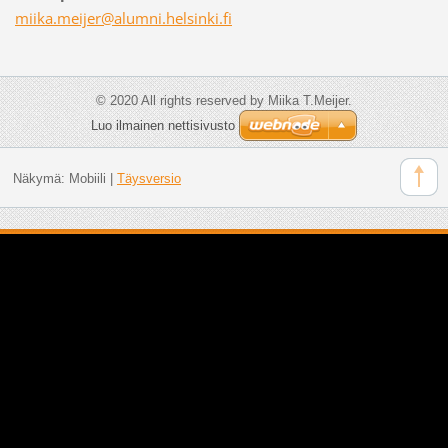
miika.me
ijer@alu
mni.hels
inki.fi
© 2020 All rights reserved by Miika T.Meijer.
Luo ilmainen nettisivusto
Näkymä:
Mobiili
|
Täysversio