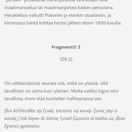
maailmansielua tai maailmanjärkeä kaiken perustana.
Herakleitos vaikutti Platoniin ja etenkin stoalaisiin, ja
kiinnostus häntä kohtaa heräsi jälleen eloon 1800-luvulla.
Fragmentti 3
(DK 2)
On välttämätöntä seurata sitä, mikä on yleistä, sillä
tavallinen on sama kuin yleinen. Mutta vaikka logos olisi
tavallista, moni elää kuvitellen hallitsevansa sen.
[διὸ δεῖ ἕπεσθαι τῷ ξυνῷ, τουτέστι τῷ κοινῷ· ξυνὸς γὰρ ὁ
κοινός.] τοῦ λόγου δὲ ἐόντος ξυνοῦ ζώουσιν οἱ πολλοὶ ὡς ἰδίαν
ἔχοντες φρόνησιν.