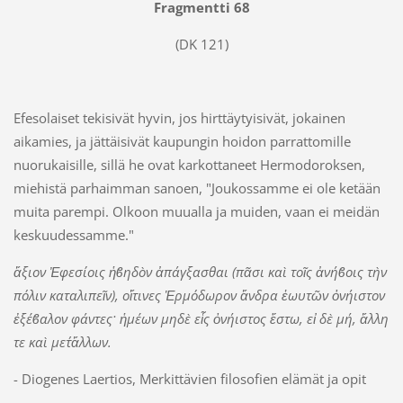
Fragmentti 68
(DK 121)
Efesolaiset tekisivät hyvin, jos hirttäytyisivät, jokainen
aikamies, ja jättäisivät kaupungin hoidon parrattomille
nuorukaisille, sillä he ovat karkottaneet Hermodoroksen,
miehistä parhaimman sanoen, "Joukossamme ei ole ketään
muita parempi. Olkoon muualla ja muiden, vaan ei meidän
keskuudessamme."
ἄξιον Ἐφεσίοις ἡϐηδὸν ἀπάγξασθαι (πᾶσι καὶ τοῖς ἀνήϐοις τὴν
πόλιν καταλιπεῖν), οἵτινες Ἑρµόδωρον ἄνδρα ἑωυτῶν ὀνήιστον
ἐξέϐαλον φάντες· ἡµέων µηδὲ εἷς ὀνήιστος ἔστω, εἰ δὲ µή, ἄλλη
τε καὶ µετ΄ἄλλων.
- Diogenes Laertios, Merkittävien filosofien elämät ja opit