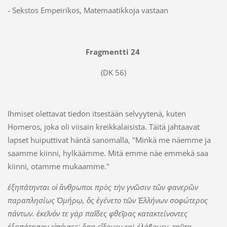
- Sekstos Empeirikos, Matemaatikkoja vastaan
Fragmentti 24
(DK 56)
Ihmiset olettavat tiedon itsestään selvyytenä, kuten
Homeros, joka oli viisain kreikkalaisista. Täitä jahtaavat
lapset huiputtivat häntä sanomalla, "Minkä me näemme ja
saamme kiinni, hylkäämme. Mitä emme näe emmekä saa
kiinni, otamme mukaamme."
ἐξηπάτηνται οἱ ἄνθρωποι πρὸς τὴν γνῶσιν τῶν φανερῶν
παραπλησίως Ὁµήρῳ, ὅς ἐγένετο τῶν Ἑλλήνων σοφώτερος
πάντων. ἐκεῖνόν τε γὰρ παῖδες φθεῖρας κατακτείνοντες
ἐξηπάτησαν εἰπόντες· ὅσα εἴδοµεν καὶ ἐλάϐοµεν, ταῦτα