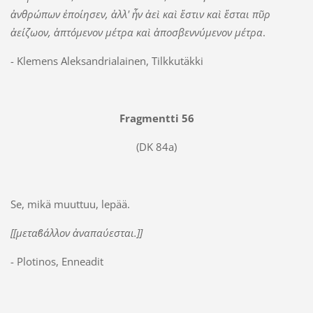
ἀνθρώπων ἐποίησεν, ἀλλ' ἦν ἀεὶ καὶ ἔστιν καὶ ἔσται πῦρ
ἀείζωον, ἁπτόμενον μέτρα καὶ ἀποσβεννύμενον μέτρα
.
- Klemens Aleksandrialainen, Tilkkutäkki
Fragmentti 56
(DK 84a)
Se, mikä muuttuu, lepää.
[[µεταϐάλλον ἀναπαύεσται.]]
- Plotinos, Enneadit