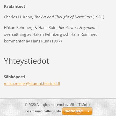
Päälähteet
Charles H. Kahn,
The Art and Thought of Heraclitus
(1981)
Håkan Rehnberg & Hans Ruin,
Herakleitos: Fragment
. I
översättning av Håkan Rehnberg och Hans Ruin med
kommentar av Hans Ruin (1997)
Yhteystiedot
Sähköposti
miika.me
ijer@alu
mni.hels
inki.fi
© 2020 All rights reserved by Miika T.Meijer.
Luo ilmainen nettisivusto