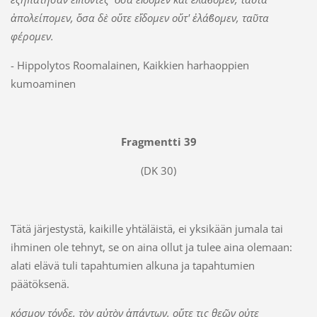
ἀπολείποµεν, ὅσα δὲ οὔτε εἴδοµεν οὔτ' ἐλάϐοµεν, ταῦτα
φέροµεν.
- Hippolytos Roomalainen, Kaikkien harhaoppien
kumoaminen
Fragmentti 39
(DK 30)
Tätä järjestystä, kaikille yhtäläistä, ei yksikään jumala tai
ihminen ole tehnyt, se on aina ollut ja tulee aina olemaan:
alati elävä tuli tapahtumien alkuna ja tapahtumien
päätöksenä.
κόσμον τόνδε, τὸν αὐτὸν ἁπάντων, οὔτε τις θεῶν οὐτε