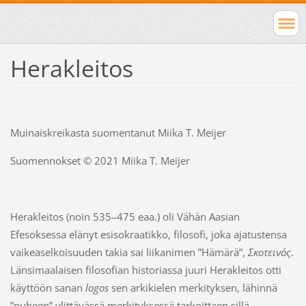
Herakleitos
Muinaiskreikasta suomentanut Miika T. Meijer
Suomennokset © 2021 Miika T. Meijer
Herakleitos (noin 535–475 eaa.) oli Vähän Aasian
Efesoksessa elänyt esisokraatikko, filosofi, joka ajatustensa
vaikeaselkoisuuden takia sai liikanimen ”Hämärä”,
Σκοτεινός
.
Länsimaalaisen filosofian historiassa juuri Herakleitos otti
käyttöön sanan
logos
sen arkikielen merkityksen, lähinnä
”puheen” ylittävässä merkityksessä tarkoittaen sillä