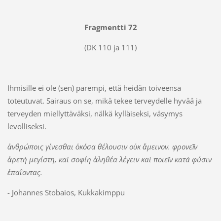
Fragmentti 72
(DK 110 ja 111)
Ihmisille ei ole (sen) parempi, että heidän toiveensa
toteutuvat. Sairaus on se, mikä tekee terveydelle hyvää ja
terveyden miellyttäväksi, nälkä kylläiseksi, väsymys
levolliseksi.
ἀνθρώποις γίνεσθαι ὁκόσα θέλουσιν οὐκ ἄµεινον. φρονεῖν
ἀρετὴ µεγίστη, καὶ σοφίη ἀληθέα λέγειν καὶ ποιεῖν κατὰ φύσιν
ἐπαΐοντας.
- Johannes Stobaios, Kukkakimppu