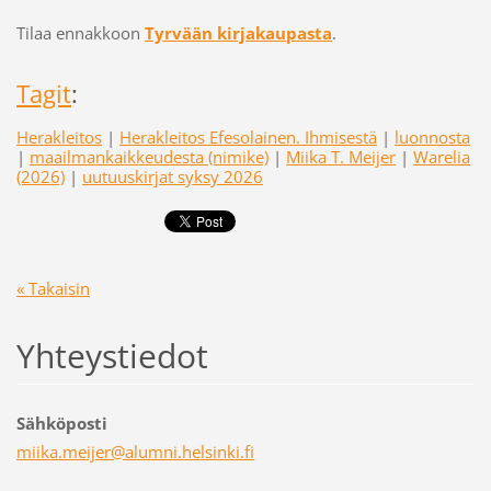
Tilaa ennakkoon
Tyrvään kirjakaupasta
.
Tagit
:
Herakleitos
|
Herakleitos Efesolainen. Ihmisestä
|
luonnosta
|
maailmankaikkeudesta (nimike)
|
Miika T. Meijer
|
Warelia
(2026)
|
uutuuskirjat syksy 2026
« Takaisin
Yhteystiedot
Sähköposti
miika.me
ijer@alu
mni.hels
inki.fi