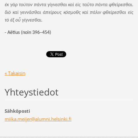
ἐκ
γὰρ
τούτον
πάντα
γίγνεσθαι
καὶ
εἰς
ταῦτο
πάντα
φθείρεσθαι
.
διὸ
καὶ
γεννᾶσθαι
ἀ
πείρους
κόσμοθς
καὶ
πάλιν
φθείρεσθαι
εἰς
τὸ
ἐ
ξ
οὖ
γίγνεσθαι.
-
Aëtius (noin 396–454)
« Takaisin
Yhteystiedot
Sähköposti
miika.me
ijer@alu
mni.hels
inki.fi