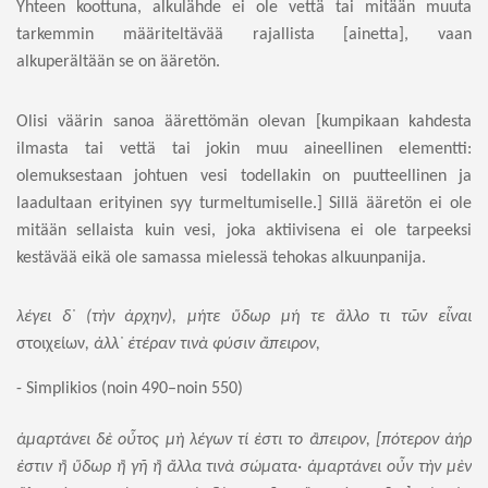
Yhteen koottuna, alkulähde ei ole vettä tai mitään muuta
tarkemmin määritel­tävää rajallista [ainetta], vaan
alkuperältään se on ääretön.
Olisi väärin sanoa äärettömän olevan [kumpikaan kahdesta
ilmasta tai vettä tai jo­kin muu aineellinen elementti:
olemuksestaan johtuen vesi todellakin on puut­teellinen ja
laadultaan erityinen syy
turmeltumiselle.]
Sillä ääretön ei ole
mi­tään sellaista kuin vesi, joka aktiivisena ei ole tarpeeksi
kestävää eikä ole sa­massa mielessä tehokas alkuunpanija.
λέγει
δ᾽
(
τὴν
ἀρχην
),
μήτε
ὕδωρ
μή
τε
ἄλλο
τι
τῶν
εἶναι
στοιχείων
,
ἀλλ᾽
ἑτέραν
τινὰ
φύσιν
ἄπειρον
,
- Simplikios (noin 490–noin 550)
ἁμαρτάνει
δὲ
οὗτος
μὴ
λέγων
τί
ἐστι
το
ἂπειρον
, [
πότερον
ἀήρ
ἐστιν
ἢ
ὕδωρ
ἢ
γῆ
ἢ
ἄλλα
τινὰ
σώματα·
ἁμαρτάνει
οὖν
τὴν
μὲν