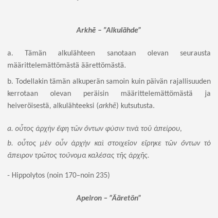
Arkhē – ”Alkulähde”
a. Tämän alkulähteen sanotaan olevan seurausta
määrittelemättömästä äärettömästä.
b. Todellakin tämän alkuperän samoin kuin päivän rajallisuuden
kerrotaan olevan peräisin määrittelemättömästä ja
heiveröisestä, alkulähteeksi (
arkh
ē
) kutsutusta.
a.
οὗτος
ἀρχὴν
ἔφη
τῶν
ὄντων
φύσιν
τινὰ
τοῦ
ἀ
πείρου
,
b.
οὗτος
μὲν
οὖν
ἀρχὴν
καὶ
στοιχεῖον
εἴρηκε
τῶν
ὄντων
τὸ
ἄ
πειρον
τρῶτος
τοὔνομα
καλέσας
τῆς
ἀ
ρχῆς
.
- Hippolytos (noin 170–noin 235)
Apeiron – ”Ääretön”