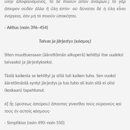
ὕλην
ἀποφαινόμενος
,
τὸ
δὲ
ποιοῦν
αἴτον
ἀναιρῶν
.]
τὸ
γὰρ
ἄπειρον
οὐδὲν
ἄλλο
ἢ
ὕλη
ἐστίν·
οὐ
δύναται
δὲ
ἡ
ὕλη
εἶναι
ἐνέργεια
,
ἐὰν
μὴ
τὸ
ποιοῦν
ὑποκέηται
.
- Aëtius (noin 396–454)
Taivas ja järjestys (
κόσμος
)
Siten muuttuessaan (äärettömän alkuperä) kehittyi itse uudeksi
taivaaksi ja järjestykseksi.
Tästä kaikesta se kehittyi
ja siitä tuli kaiken tuho. Sen vuoksi
ääretömästä syntyi järjestys ja tuo tuho oli kuin sitä ei olisi
(koskaan) tapahtunut.
ἐξ
ἧς
(
φύσεως
ἀπείρου
)
ἅπαντας
γίνεσθαι
τοὺς
οὐρανοὺς
καὶ
τοὺς
ἐ
ν
αὐτοῖς
κόσμους·
- Simplikios (noin 490–noin 550)